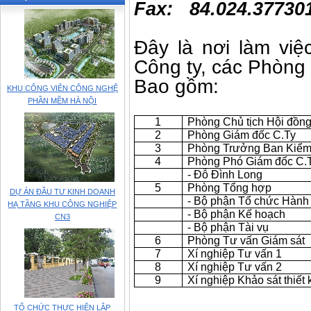
Fax: 84.024.37730
Đây là nơi làm việ
Công ty, các Phòng 
Bao gồm:
KHU CÔNG VIÊN CÔNG NGHỆ
PHẦN MỀM HÀ NỘI
1
Phòng Chủ tịch Hội đồng
2
Phòng Giám đốc C.
3
Phòng Trưởng Ban Kiểm
4
Phòng Phó Giám đốc C.T
- Đỗ Đình Long
5
Phòng Tổng hợp
DỰ ÁN ĐẦU TƯ KINH DOANH
- Bộ phận Tổ chức Hành
HẠ TẦNG KHU CÔNG NGHIỆP
- Bộ phận Kế hoạch
CN3
- Bộ phận Tài vụ
6
Phòng Tư vấn Giám s
7
Xí nghiệp Tư vấn 1
8
Xí nghiệp Tư vấn 2
9
Xí nghiệp Khảo sát thiết 
TỔ CHỨC THỰC HIỆN LẬP