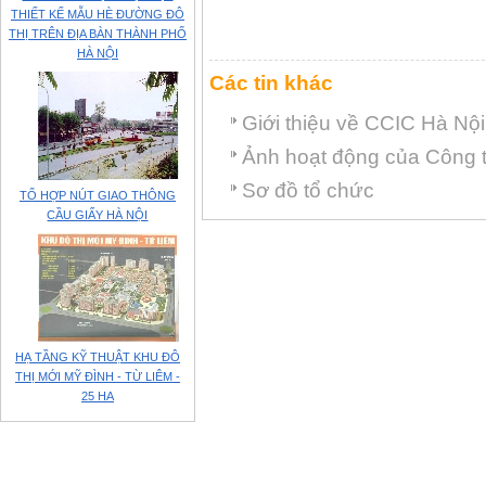
THIẾT KẾ MẪU HÈ ĐƯỜNG ĐÔ
THỊ TRÊN ĐỊA BÀN THÀNH PHỐ
HÀ NỘI
Các tin khác
Giới thiệu về CCIC Hà Nội
Ảnh hoạt động của Công 
Sơ đồ tổ chức
TỔ HỢP NÚT GIAO THÔNG
CẦU GIẤY HÀ NỘI
HẠ TẦNG KỸ THUẬT KHU ĐÔ
THỊ MỚI MỸ ĐÌNH - TỪ LIÊM -
25 HA