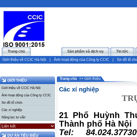
Trang chủ
Giới thiệu
Sản phẩm và dịch vụ
Tin tức
Giới thiệu về CCIC Hà Nội
|
Ảnh hoạt động của Công ty CCIC
|
Sơ đồ tổ ch
Trang chủ
>> Giới thiệu
GIỚI THIỆU
Giới thiệu về CCIC Hà Nội
Các xí nghiệp
Ảnh hoạt động của Công ty CCIC
TR
Sơ đồ tổ chức
Các xí nghiệp
21 Phố Huỳnh Th
Năng lực tư vấn
Thành phố Hà Nội
Tel: 84.024.37730
DỰ ÁN TIÊU BIỂU