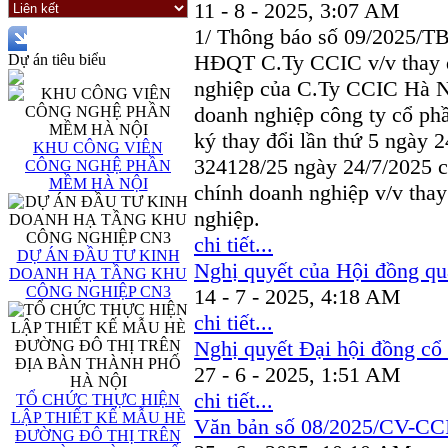
11 - 8 - 2025, 3:07 AM
1/ Thông báo số 09/2025/T
HĐQT C.Ty CCIC v/v thay đ
Dự án tiêu biểu
nghiệp của C.Ty CCIC Hà N
doanh nghiệp công ty cổ ph
ký thay đổi lần thứ 5 ngày 
KHU CÔNG VIÊN
324128/25 ngày 24/7/2025 
CÔNG NGHỆ PHẦN
MỀM HÀ NỘI
chính doanh nghiệp v/v thay
nghiệp.
chi tiết...
DỰ ÁN ĐẦU TƯ KINH
Nghị quyết của Hội đồng quả
DOANH HẠ TẦNG KHU
CÔNG NGHIỆP CN3
14 - 7 - 2025, 4:18 AM
chi tiết...
Nghị quyết Đại hội đồng cổ
27 - 6 - 2025, 1:51 AM
chi tiết...
TỔ CHỨC THỰC HIỆN
LẬP THIẾT KẾ MẪU HÈ
Văn bản số 08/2025/CV-CC
ĐƯỜNG ĐÔ THỊ TRÊN