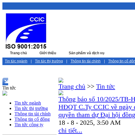
Trang chủ
Giới thiệu
Sản phẩm và dịch vụ
Tin tức
Tin tức ngành
|
Tin tức thị trường
|
Thông tin tài chính
|
Thông tin cổ đô
Trang chủ
>>
Tin tức
Tin tức
Thông báo số 10/2025/TB-
Tin tức ngành
HĐQT C.Ty CCIC về ngày đă
Tin tức thị trường
quyền tham dự Đại hội đồng
Thông tin tài chính
Thông tin cổ đông
18 - 8 - 2025, 3:50 AM
Tin tức công ty
chi tiết...