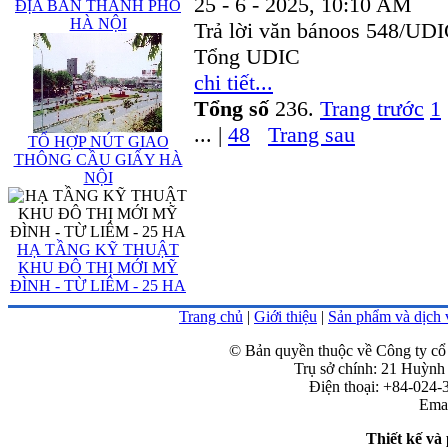
25 - 6 - 2025, 10:10 AM
ĐỊA BÀN THÀNH PHỐ
HÀ NỘI
Trả lời văn bánoos 548/UD
Tổng UDIC
chi tiết...
Tổng số
236.
Trang trước
1
... |
48
Trang sau
TỔ HỢP NÚT GIAO
THÔNG CẦU GIẤY HÀ
NỘI
HẠ TẦNG KỸ THUẬT
KHU ĐÔ THỊ MỚI MỸ
ĐÌNH - TỪ LIÊM - 25 HA
Trang chủ
|
Giới thiệu
|
Sản phẩm và dịch 
© Bản quyền thuộc về Công ty cổ
Trụ sở chính: 21 Huỳn
Điện thoại: +84-024-
Emai
Thiết kế và 