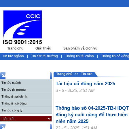
Trang chủ
Giới thiệu
Sản phẩm và dịch vụ
Tin tức
Tin tức ngành
|
Tin tức thị trường
|
Thông tin tài chính
|
Thông tin cổ đôn
Trang chủ
>>
Tin tức
TIN TỨC
Tin tức ngành
Tài liệu cổ đông năm 2025
Tin tức thị trường
3 - 6 - 2025, 3:51 AM
Thông tin tài chính
Thông tin cổ đông
Thông báo sô 04-2025-TB-HĐQT
Tin tức công ty
đăng ký cuối cùng để thực hi
niên năm 2025
DỰ ÁN TIÊU BIỂU
23 - 5 - 2025, 1:51 AM