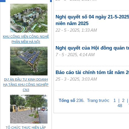
Nghị quyết số 04 ngày 21-5-20
niên năm 2025
22 - 5 - 2025, 1:33 AM
KHU CÔNG VIÊN CÔNG NGHỆ
PHẦN MỀM HÀ NỘI
Nghị quyết của Hội đồng quản t
7 - 5 - 2025, 4:14 AM
Báo cáo tài chính tóm tắt năm 
25 - 3 - 2025, 3:03 AM
DỰ ÁN ĐẦU TƯ KINH DOANH
HẠ TẦNG KHU CÔNG NGHIỆP
CN3
Tổng số
236.
Trang trước
1
|
2
48
TỔ CHỨC THỰC HIỆN LẬP