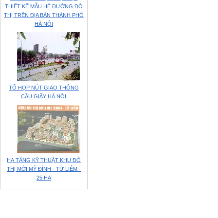
THIẾT KẾ MẪU HÈ ĐƯỜNG ĐÔ
THỊ TRÊN ĐỊA BÀN THÀNH PHỐ
HÀ NỘI
TỔ HỢP NÚT GIAO THÔNG
CẦU GIẤY HÀ NỘI
HẠ TẦNG KỸ THUẬT KHU ĐÔ
THỊ MỚI MỸ ĐÌNH - TỪ LIÊM -
25 HA