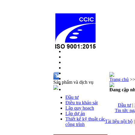
Trang chủ
>
Sản phẩm và dịch vụ
Đang cập nh
Đầu tư
Điều tra khảo sát
Đầu tư
|
Lập quy hoạch
Tin tức n
Lập dự án
Thiết kế kỹ thuật các
Tài liệu nội bộ
công trình