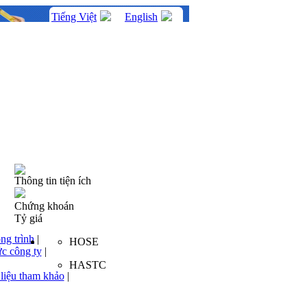
Tiếng Việt
English
Thông tin tiện ích
Chứng khoán
Tỷ giá
ng trình
|
HOSE
ức công ty
|
HASTC
 liệu tham khảo
|