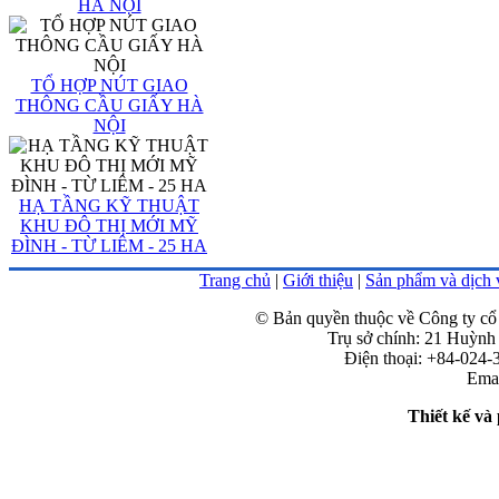
HÀ NỘI
TỔ HỢP NÚT GIAO
THÔNG CẦU GIẤY HÀ
NỘI
HẠ TẦNG KỸ THUẬT
KHU ĐÔ THỊ MỚI MỸ
ĐÌNH - TỪ LIÊM - 25 HA
Trang chủ
|
Giới thiệu
|
Sản phẩm và dịch 
© Bản quyền thuộc về Công ty cổ
Trụ sở chính: 21 Huỳn
Điện thoại: +84-024-
Emai
Thiết kế và 