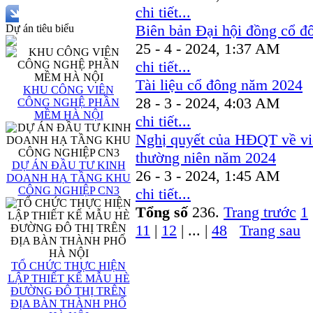
chi tiết...
Biên bản Đại hội đồng cổ đ
Dự án tiêu biểu
25 - 4 - 2024, 1:37 AM
chi tiết...
Tài liệu cổ đông năm 2024
KHU CÔNG VIÊN
28 - 3 - 2024, 4:03 AM
CÔNG NGHỆ PHẦN
MỀM HÀ NỘI
chi tiết...
Nghị quyết của HĐQT về vi
thường niên năm 2024
DỰ ÁN ĐẦU TƯ KINH
26 - 3 - 2024, 1:45 AM
DOANH HẠ TẦNG KHU
CÔNG NGHIỆP CN3
chi tiết...
Tổng số
236.
Trang trước
1
11
|
12
| ... |
48
Trang sau
TỔ CHỨC THỰC HIỆN
LẬP THIẾT KẾ MẪU HÈ
ĐƯỜNG ĐÔ THỊ TRÊN
ĐỊA BÀN THÀNH PHỐ